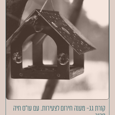
קורת גג- מענה חירום לצעירות. עם עו"ס חיה