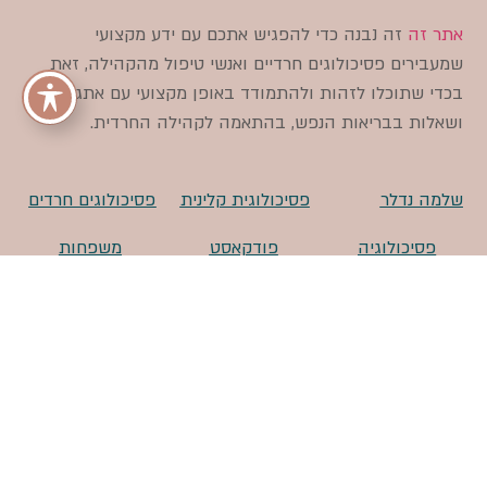
אתר זה
זה נבנה כדי להפגיש אתכם עם ידע מקצועי
שמעבירים פסיכולוגים חרדיים ואנשי טיפול מהקהילה, זאת
בכדי שתוכלו לזהות ולהתמודד באופן מקצועי עם אתגרים
ושאלות בבריאות הנפש, בהתאמה לקהילה החרדית.
שלמה נדלר
פסיכולוגית קלינית
פסיכולוגים חרדים
פסיכולוגיה
פודקאסט
משפחות
שיקומית
פסיכולוגיה
מתמודדות
מוגנות
מה זה פסיכולוגיה
מה זה דיכאון
טיפול זוגי
טיפול דינמי
בריאות נפש
בעולם החרדי
אסון מירון
איך מוצאים
EFT
פסיכולוג חרדי