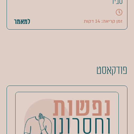
סביר
למאמר
זמן קריאה: 14 דקות
פודקאסט