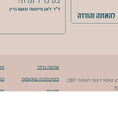
פסיכו-דינמית?
ד"ר ז'אן פיזנטה ונועם גרין
להאזנה והורדה
שלמה נדלר
פסי
פסיכולוגיה שיקומית
פו
מהו דיכאון, מה עושים בטיפול פסיכולוגי, מה ההבדל בין טיפול דינמי לטיפול CBT,
מוגנות
מה
מעבירים פסיכולוגים
טיפול זוגי
טיפ
ות ולהתמודד באופן מקצועי
 החרדית.