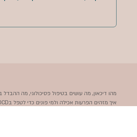
איך מזהים הפרעות אכילה ולמי פונים כדי לטפל בOCD?
אתר זה
זה נבנה כדי להפגיש אתכם עם ידע מקצועי ש
חרדיים ואנשי טיפול מהקהילה, זאת בכדי שתוכלו לזה
עם אתגרים ושאלות בבריאות הנפש, בהתאמה לקהילה