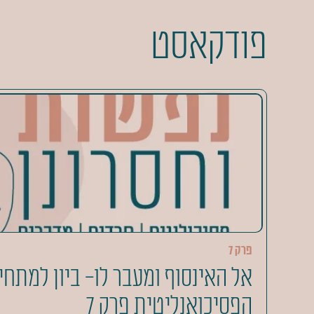
פודקאסט
פרק 7
אל האינסוף ומעבר לו- ביון למתח
הפסיכואנליטית פרק 7