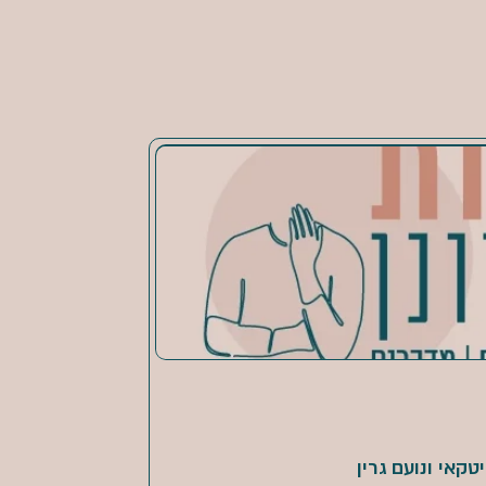
טקאי ונועם גרין