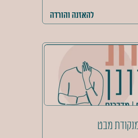
להאזנה והורדה
 מנקודת מבט