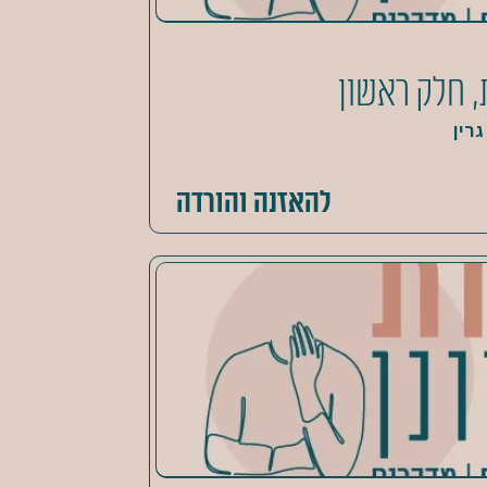
, חלק ראשון
רין
להאזנה והורדה