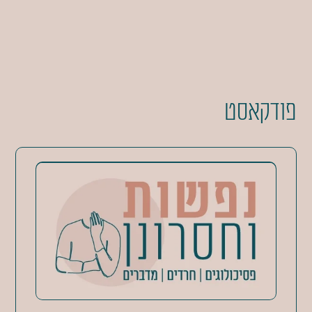
פודקאסט