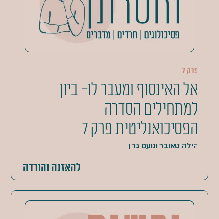
פרק 7
אל האינסוף ומעבר לו- ביון
למתחילים הסדרה
הפסיכואנליטית פרק 7
הילה טאובר ונועם גרין
להאזנה והורדה