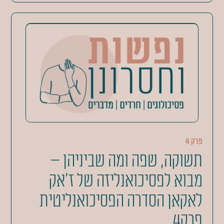
פרק 4
תשוקה, שפה ומה שביניהן –
מבוא לפסיכואנליזה של ז'אק
לאקאן הסדרה הפסיכואנליטית
פרק4