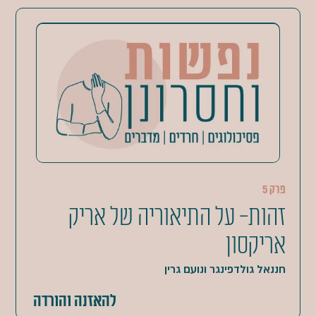
פרק 5
זהות- על התיאוריה של אריק
אריקסון
חננאל גולדפינגר ונועם גרין
להאזנה והורדה