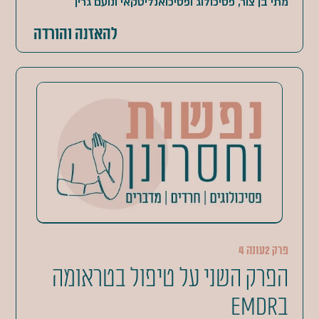
מתי בן צור, פסיכולוג ופסיכואנליטקאי ונועם גרין
להאזנה והורדה
פרק 2
עונה 4
הפרק השני על טיפול בטראומה
בEMDR