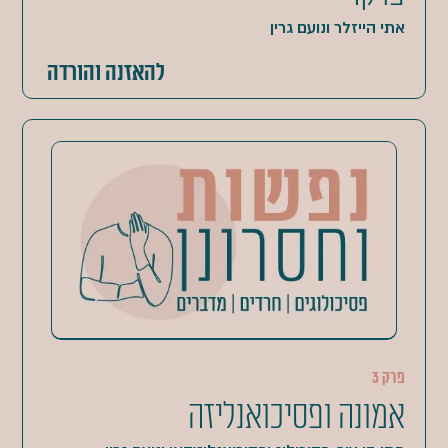
אתי הייזלר ונועם גרין
להאזנה והורדה
פרק 3
אמונה ופסיכואנליזה