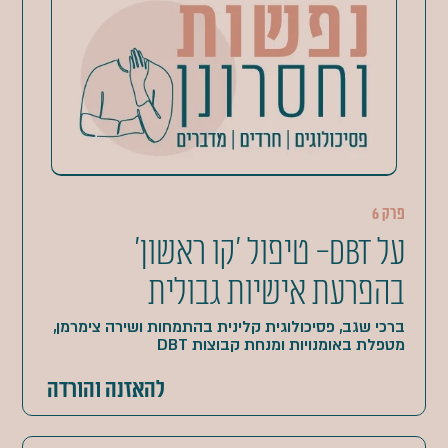
פרק 6
על DBT- טיפול 'קו ראשון'
בהפרעת אישיות גבולית
ברכי שגב, פסיכולוגית קלינית בהתמחות ושירה צימרמן,
מטפלת באומנויות ומנחת קבוצות DBT
להאזנה והורדה