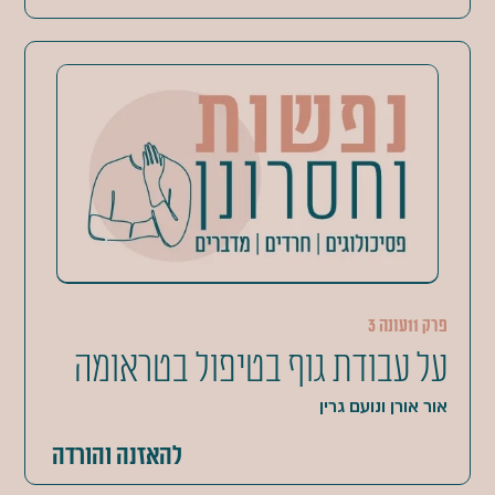
פרק 11
עונה 3
על עבודת גוף בטיפול בטראומה
אור אורן ונועם גרין
להאזנה והורדה