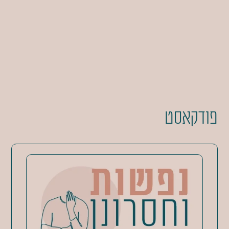
פודקאסט